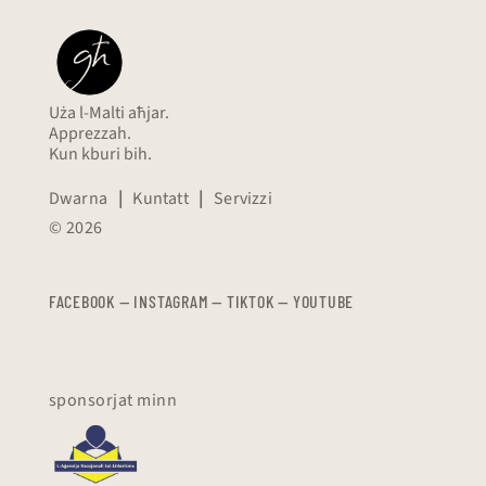
Uża l-Malti aħjar.
Apprezzah.
Kun kburi bih.
Dwarna
|
Kuntatt
|
Servizzi
© 2026
FACEBOOK
—
​​​​​
INSTAGRAM
—
TIKTOK
—
YOUTUBE
sponsorjat minn