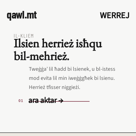
qawl.mt
WERREJ
IL‑KLIEM
Ilsien herrież isħqu
bil‑mehrież.
Tweġġa’ lil ħadd bi lsienek, u bl‑istess
mod evita lil min iweġġgħek bi lsienu.
Herrież tfisser niggieżi.
ara aktar →