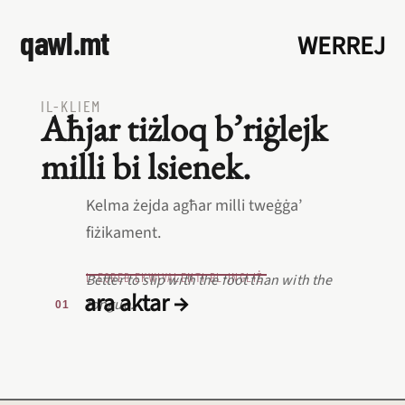
qawl.mt
WERREJ
IL‑KLIEM
Aħjar tiżloq b’riġlejk
milli bi lsienek.
Kelma żejda agħar milli tweġġa’
fiżikament.
L‑EQREB EKWIVALENTI BL‑INGLIŻ
Better to slip with the foot than with the
ara aktar →
tongue.