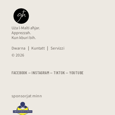
Uża l-Malti aħjar.
Apprezzah.
Kun kburi bih.
Dwarna
|
Kuntatt
|
Servizzi
© 2026
FACEBOOK
—
​​​​​
INSTAGRAM
—
TIKTOK
—
YOUTUBE
sponsorjat minn