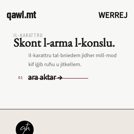
qawl.mt
WERREJ
IL‑KARATTRU
Skont l‑arma l‑konslu.
Il‑karattru tal‑bniedem jidher mill‑mod
kif iġib ruħu u jitkellem.
ara aktar →