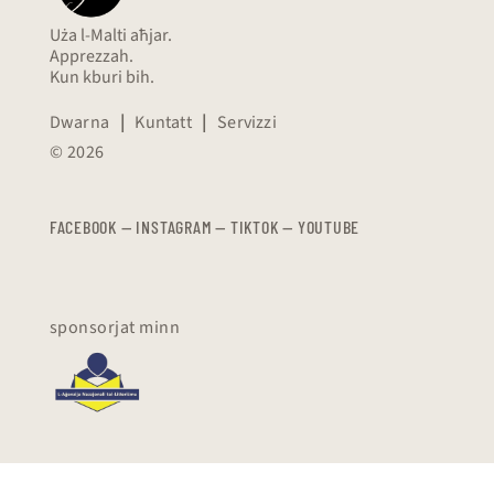
Uża l-Malti aħjar.
Apprezzah.
Kun kburi bih.
Dwarna
|
Kuntatt
|
Servizzi
© 2026
FACEBOOK
—
​​​​​
INSTAGRAM
—
TIKTOK
—
YOUTUBE
sponsorjat minn