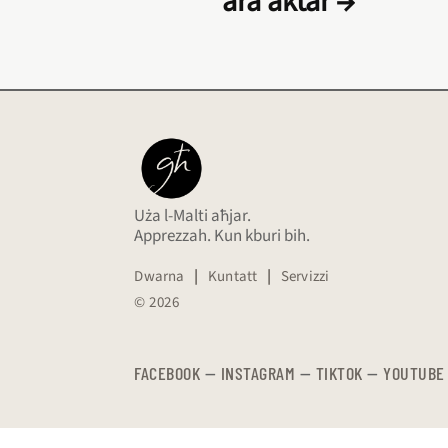
ara aktar →
Uża l-Malti aħjar.
Apprezzah. Kun kburi bih.
Dwarna
|
Kuntatt
|
Servizzi
© 2026
FACEBOOK
—
​​​​​
INSTAGRAM
—
TIKTOK
—
YOUTUBE