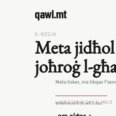
qawl.mt
IL‑VIZZJU
Meta jidħol
joħroġ l‑għa
Meta tisker, ma tibqax f’sens
L‑EQREB EKWIVALENTI BL‑INGLIŻ
When wine is in, wit is out.