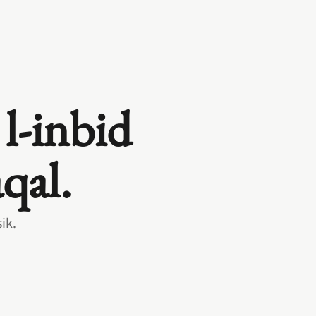
 l‑inbid
qal.
ik.