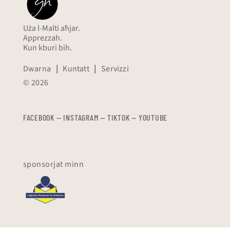
Uża l-Malti aħjar.
Apprezzah.
Kun kburi bih.
Dwarna
|
Kuntatt
|
Servizzi
© 2026
FACEBOOK
—
​​​​​
INSTAGRAM
—
TIKTOK
—
YOUTUBE
sponsorjat minn