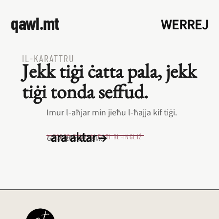
qawl.mt
WERREJ
IL‑KARATTRU
Jekk tiġi ċatta pala, jekk
tiġi tonda seffud.
Imur l‑aħjar min jieħu l‑ħajja kif tiġi.
ara aktar →
L‑EQREB EKWIVALENTI BL‑INGLIŻ
Go with the flow.