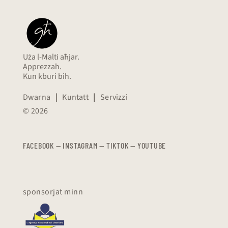
Uża l-Malti aħjar.
Apprezzah.
Kun kburi bih.
Dwarna
|
Kuntatt
|
Servizzi
© 2026
FACEBOOK
—
​​​​​
INSTAGRAM
—
TIKTOK
—
YOUTUBE
sponsorjat minn