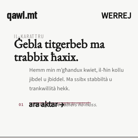
qawl.mt
WERREJ
IL‑KARATTRU
Ġebla titgerbeb ma
trabbix ħaxix.
Hemm min m’għandux kwiet, il‑ħin kollu
jibdel u jbiddel. Ma ssibx stabbiltà u
trankwillità hekk.
ara aktar →
L‑EQREB EKWIVALENTI BL‑INGLIŻ
A rolling stone gathers no moss.