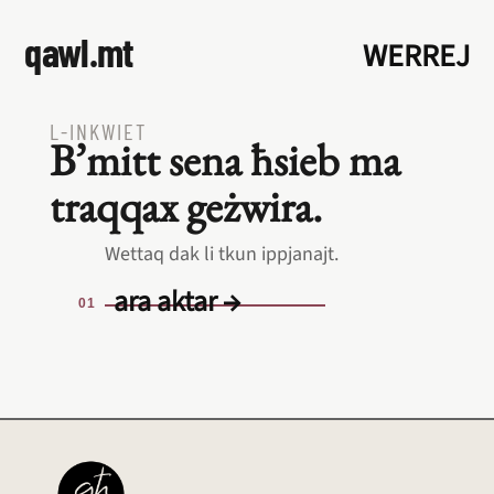
qawl.mt
WERREJ
L‑INKWIET
B’mitt sena ħsieb ma
traqqax geżwira.
Wettaq dak li tkun ippjanajt.
ara aktar →