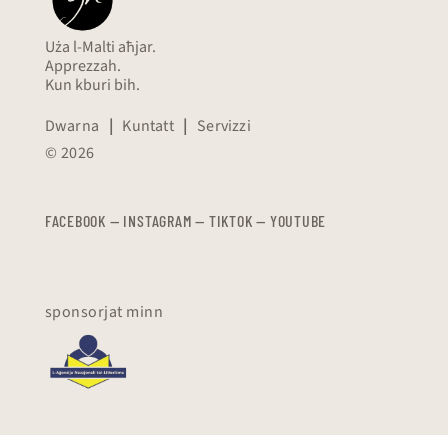
Uża l-Malti aħjar.
Apprezzah.
Kun kburi bih.
Dwarna
|
Kuntatt
|
Servizzi
© 2026
FACEBOOK
—
​​​​​
INSTAGRAM
—
TIKTOK
—
YOUTUBE
sponsorjat minn