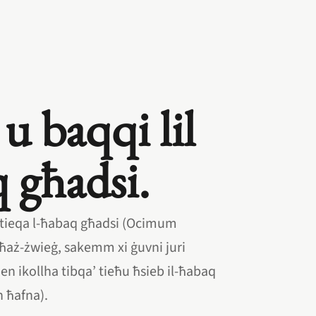
 u baqqi lil
q għadsi.
t‑tieqa l‑ħabaq għadsi (Ocimum
 għaż‑żwieġ, sakemm xi ġuvni juri
ien ikollha tibqa’ tieħu ħsieb il‑ħabaq
ih ħafna).