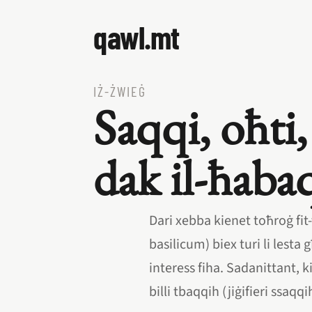
qawl.mt
IŻ‑ŻWIEĠ
Saqqi, oħti,
dak il‑ħaba
Dari xebba kienet toħroġ fi
basilicum) biex turi li lesta
interess fiha. Sadanittant, k
billi tbaqqih (jiġifieri ssaqq