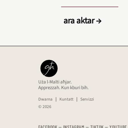
ara aktar →
Uża l-Malti aħjar.
Apprezzah. Kun kburi bih.
Dwarna
|
Kuntatt
|
Servizzi
© 2026
FACEBOOK
—
​​​​​
INSTAGRAM
—
TIKTOK
—
YOUTUBE