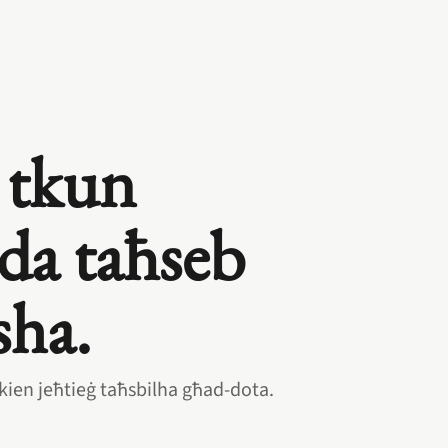
 tkun
bda taħseb
sha.
kien jeħtieġ taħsbilha għad‑dota.