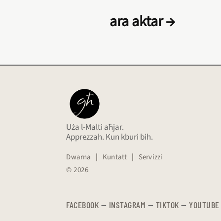
ara aktar →
Uża l-Malti aħjar.
Apprezzah. Kun kburi bih.
Dwarna
|
Kuntatt
|
Servizzi
© 2026
FACEBOOK
—
​​​​​
INSTAGRAM
—
TIKTOK
—
YOUTUBE