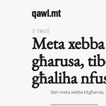
qawl.mt
IŻ‑ŻWIEĠ
Meta xebba
għarusa, ti
għaliha nfu
Dari meta xebba titgħarras, 