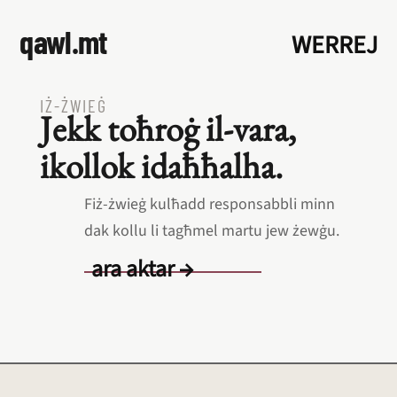
qawl.mt
WERREJ
IŻ‑ŻWIEĠ
Jekk toħroġ il‑vara,
ikollok idaħħalha.
Fiż‑żwieġ kulħadd responsabbli minn
dak kollu li tagħmel martu jew żewġu.
ara aktar →