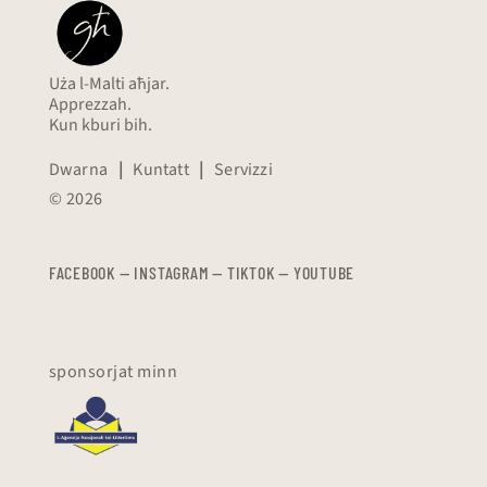
Uża l-Malti aħjar.
Apprezzah.
Kun kburi bih.
Dwarna
|
Kuntatt
|
Servizzi
© 2026
FACEBOOK
—
​​​​​
INSTAGRAM
—
TIKTOK
—
YOUTUBE
sponsorjat minn