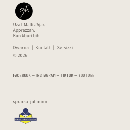
Uża l-Malti aħjar.
Apprezzah.
Kun kburi bih.
Dwarna
|
Kuntatt
|
Servizzi
© 2026
FACEBOOK
—
​​​​​
INSTAGRAM
—
TIKTOK
—
YOUTUBE
sponsorjat minn