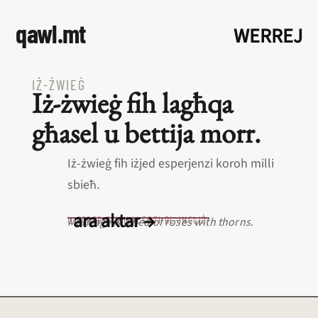
qawl.mt
WERREJ
IŻ‑ŻWIEĠ
Iż‑żwieġ fih lagħqa
għasel u bettija morr.
Iż‑żwieġ fih iżjed esperjenzi koroh milli
sbieħ.
ara aktar →
L‑EQREB EKWIVALENTI BL‑INGLIŻ
Marriage is a bed of roses with thorns.