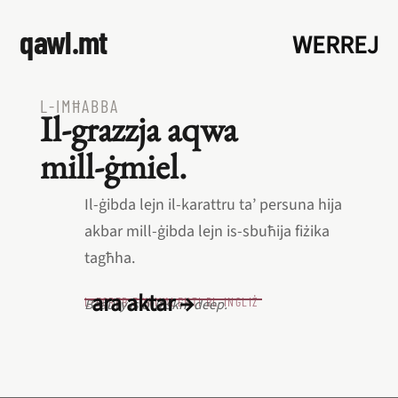
qawl.mt
WERREJ
L‑IMĦABBA
Il‑grazzja aqwa
mill‑ġmiel.
Il‑ġibda lejn il‑karattru ta’ persuna hija
akbar mill‑ġibda lejn is‑sbuħija fiżika
tagħha.
ara aktar →
L‑EQREB EKWIVALENTI BL‑INGLIŻ
Beauty is but skin deep.