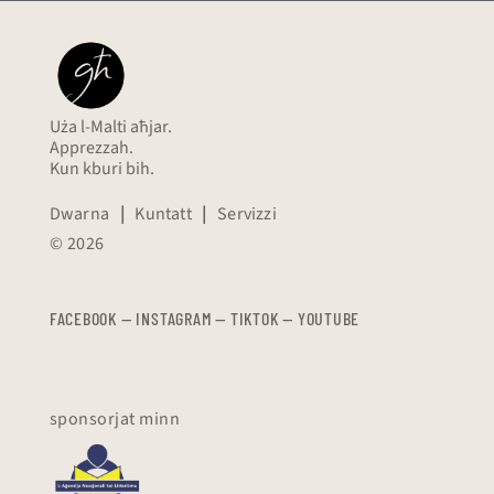
Uża l-Malti aħjar.
Apprezzah.
Kun kburi bih.
Dwarna
|
Kuntatt
|
Servizzi
© 2026
FACEBOOK
—
​​​​​
INSTAGRAM
—
TIKTOK
—
YOUTUBE
sponsorjat minn