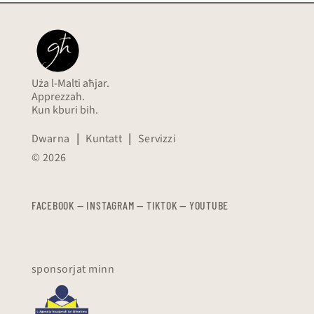
Uża l-Malti aħjar.
Apprezzah.
Kun kburi bih.
Dwarna
|
Kuntatt
|
Servizzi
© 2026
FACEBOOK
—
​​​​​
INSTAGRAM
—
TIKTOK
—
YOUTUBE
sponsorjat minn