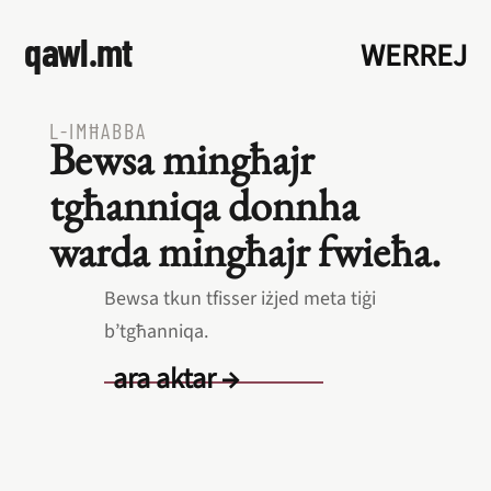
qawl.mt
WERREJ
L‑IMĦABBA
Bewsa mingħajr
tgħanniqa donnha
warda mingħajr fwieħa.
Bewsa tkun tfisser iżjed meta tiġi
b’tgħanniqa.
ara aktar →