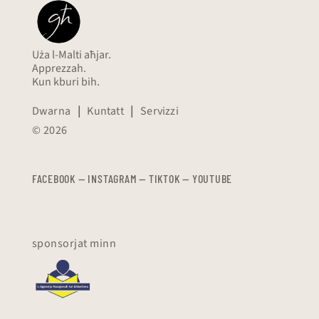
Uża l-Malti aħjar.
Apprezzah.
Kun kburi bih.
Dwarna
|
Kuntatt
|
Servizzi
© 2026
FACEBOOK
—
​​​​​
INSTAGRAM
—
TIKTOK
—
YOUTUBE
sponsorjat minn