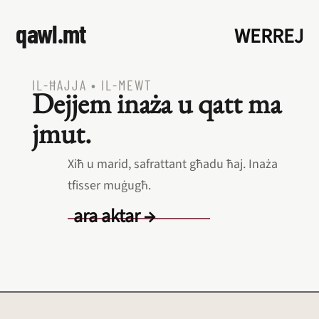
qawl.mt
WERREJ
IL‑ĦAJJA
•
IL‑MEWT
Dejjem inaża u qatt ma
jmut.
Xiħ u marid, safrattant għadu ħaj. Inaża
tfisser muġugħ.
ara aktar →