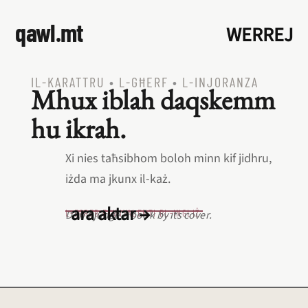
qawl.mt
WERREJ
IL‑KARATTRU
•
L‑GĦERF
•
L‑INJORANZA
Mhux iblah daqskemm
hu ikrah.
Xi nies taħsibhom boloh minn kif jidhru,
iżda ma jkunx il‑każ.
ara aktar →
L‑EQREB EKWIVALENTI BL‑INGLIŻ
Don't judge a book by its cover.