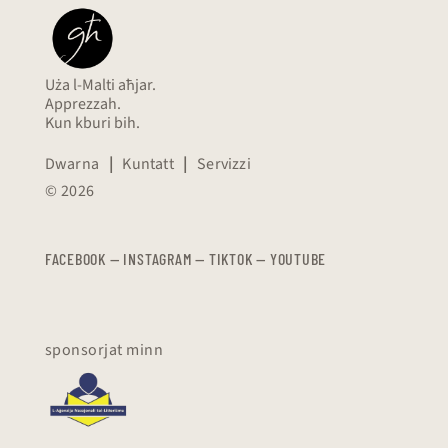
Uża l-Malti aħjar.
Apprezzah.
Kun kburi bih.
Dwarna
|
Kuntatt
|
Servizzi
© 2026
FACEBOOK
—
​​​​​
INSTAGRAM
—
TIKTOK
—
YOUTUBE
sponsorjat minn