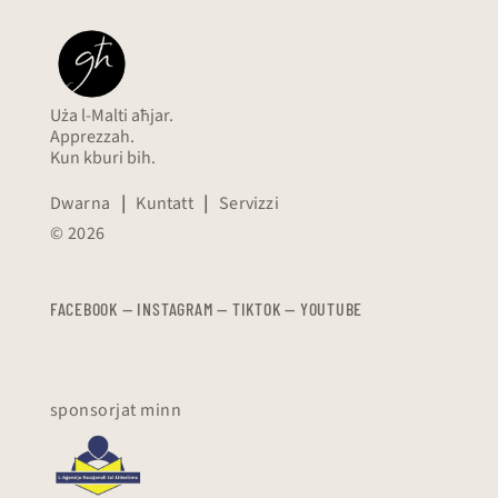
Uża l-Malti aħjar.
Apprezzah.
Kun kburi bih.
Dwarna
|
Kuntatt
|
Servizzi
© 2026
FACEBOOK
—
​​​​​
INSTAGRAM
—
TIKTOK
—
YOUTUBE
sponsorjat minn