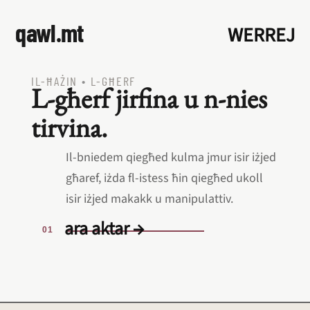
qawl.mt
WERREJ
IL‑ĦAŻIN
•
L‑GĦERF
L‑għerf jirfina u n‑nies
tirvina.
Il‑bniedem qiegħed kulma jmur isir iżjed
għaref, iżda fl‑istess ħin qiegħed ukoll
isir iżjed makakk u manipulattiv.
ara aktar →