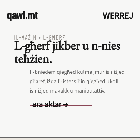
qawl.mt
WERREJ
IL‑ĦAŻIN
•
L‑GĦERF
L‑għerf jikber u n‑nies
teħżien.
Il‑bniedem qiegħed kulma jmur isir iżjed
għaref, iżda fl‑istess ħin qiegħed ukoll
isir iżjed makakk u manipulattiv.
ara aktar →