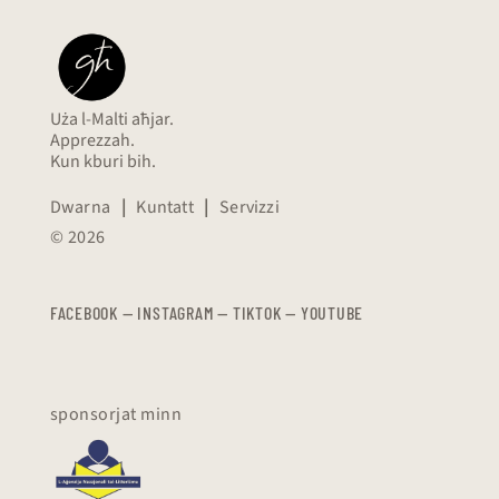
Uża l-Malti aħjar.
Apprezzah.
Kun kburi bih.
Dwarna
|
Kuntatt
|
Servizzi
© 2026
FACEBOOK
—
​​​​​
INSTAGRAM
—
TIKTOK
—
YOUTUBE
sponsorjat minn