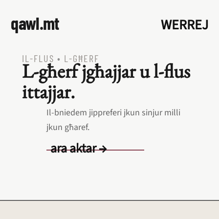
qawl.mt
WERREJ
IL‑FLUS
•
L‑GĦERF
L‑għerf jgħajjar u l‑flus
ittajjar.
Il‑bniedem jippreferi jkun sinjur milli
jkun għaref.
ara aktar →