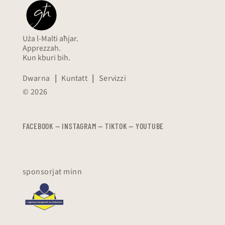
Uża l-Malti aħjar.
Apprezzah.
Kun kburi bih.
Dwarna
|
Kuntatt
|
Servizzi
© 2026
FACEBOOK
—
​​​​​
INSTAGRAM
—
TIKTOK
—
YOUTUBE
sponsorjat minn