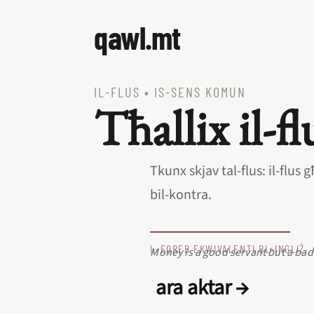
qawl.mt
IL‑FLUS
•
IS‑SENS KOMUN
Tħallix il‑f
Tkunx skjav tal‑flus: il‑flu
bil‑kontra.
L‑EQREB EKWIVALENTI BL‑INGLIŻ
Money is a good servant but a bad
ara aktar →