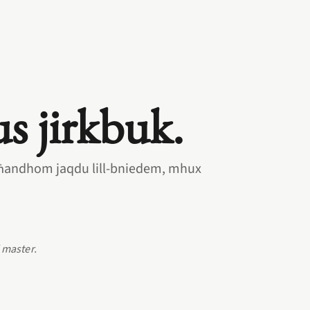
lus jirkbuk.
s għandhom jaqdu lill‑bniedem, mhux
 master.