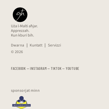
Uża l-Malti aħjar.
Apprezzah.
Kun kburi bih.
Dwarna
|
Kuntatt
|
Servizzi
© 2026
FACEBOOK
—
​​​​​
INSTAGRAM
—
TIKTOK
—
YOUTUBE
sponsorjat minn