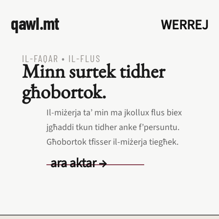
qawl.mt
WERREJ
IL‑FAQAR
•
IL‑FLUS
Minn surtek tidher
għobortok.
Il‑miżerja ta’ min ma jkollux flus biex
jgħaddi tkun tidher anke f’persuntu.
Għobortok tfisser il‑miżerja tiegħek.
ara aktar →