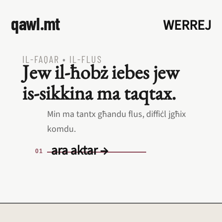
qawl.mt
WERREJ
IL‑FAQAR
•
IL‑FLUS
Jew il‑ħobż iebes jew
is‑sikkina ma taqtax.
Min ma tantx għandu flus, diffiċl jgħix
komdu.
ara aktar →