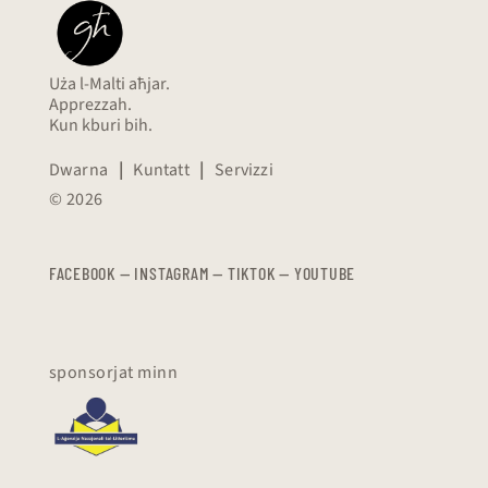
Uża l-Malti aħjar.
Apprezzah.
Kun kburi bih.
Dwarna
|
Kuntatt
|
Servizzi
© 2026
FACEBOOK
—
​​​​​
INSTAGRAM
—
TIKTOK
—
YOUTUBE
sponsorjat minn