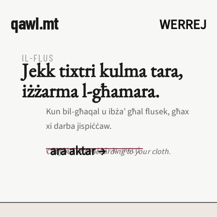
qawl.mt
WERREJ
IL‑FLUS
Jekk tixtri kulma tara,
iżżarma l‑għamara.
Kun bil‑għaqal u ibża’ għal flusek, għax
xi darba jispiċċaw.
ara aktar →
L‑EQREB EKWIVALENTI BL‑INGLIŻ
Cut your coat according to your cloth.