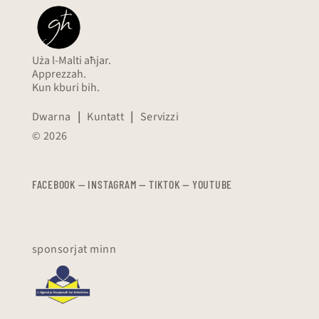
Uża l-Malti aħjar.
Apprezzah.
Kun kburi bih.
Dwarna
|
Kuntatt
|
Servizzi
© 2026
FACEBOOK
—
​​​​​
INSTAGRAM
—
TIKTOK
—
YOUTUBE
sponsorjat minn