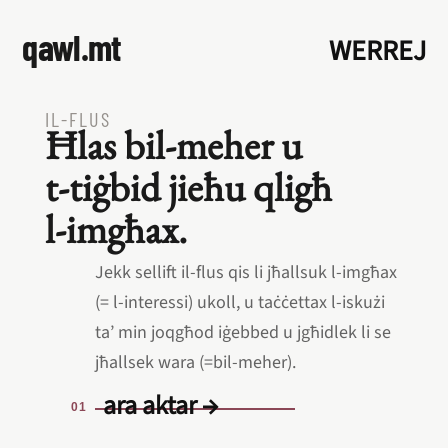
qawl.mt
WERREJ
IL‑FLUS
Ħlas bil‑meher u
t‑tiġbid jieħu qligħ
l‑imgħax.
Jekk sellift il‑flus qis li jħallsuk l‑imgħax
(= l‑interessi) ukoll, u taċċettax l‑iskużi
ta’ min joqgħod iġebbed u jgħidlek li se
jħallsek wara (=bil‑meher).
ara aktar →