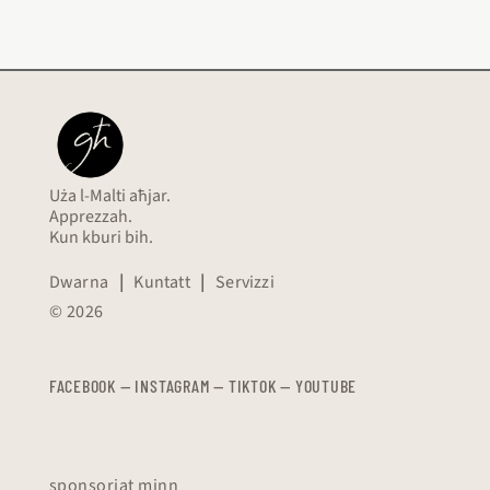
Uża l-Malti aħjar.
Apprezzah.
Kun kburi bih.
Dwarna
|
Kuntatt
|
Servizzi
© 2026
FACEBOOK
—
​​​​​
INSTAGRAM
—
TIKTOK
—
YOUTUBE
sponsorjat minn