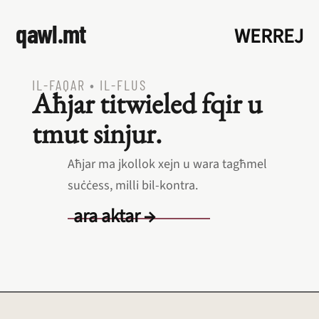
qawl.mt
WERREJ
IL‑FAQAR
•
IL‑FLUS
Aħjar titwieled fqir u
tmut sinjur.
Aħjar ma jkollok xejn u wara tagħmel
suċċess, milli bil‑kontra.
ara aktar →