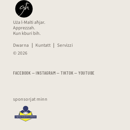
Uża l-Malti aħjar.
Apprezzah.
Kun kburi bih.
Dwarna
|
Kuntatt
|
Servizzi
© 2026
FACEBOOK
—
​​​​​
INSTAGRAM
—
TIKTOK
—
YOUTUBE
sponsorjat minn