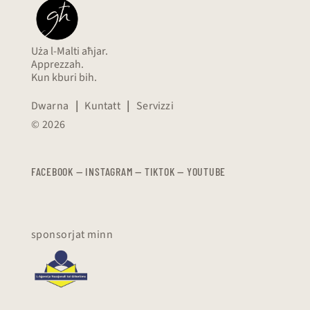
Uża l-Malti aħjar.
Apprezzah.
Kun kburi bih.
Dwarna
|
Kuntatt
|
Servizzi
© 2026
FACEBOOK
—
​​​​​
INSTAGRAM
—
TIKTOK
—
YOUTUBE
sponsorjat minn