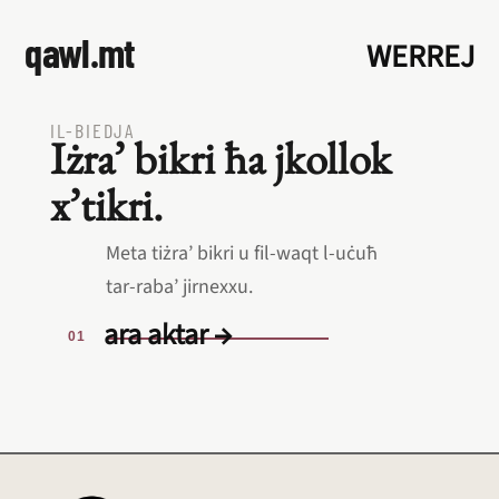
qawl.mt
WERREJ
IL‑BIEDJA
Iżra’ bikri ħa jkollok
x’tikri.
Meta tiżra’ bikri u fil‑waqt l‑uċuħ
tar‑raba’ jirnexxu.
ara aktar →