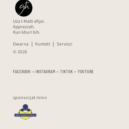
Uża l-Malti aħjar.
Apprezzah.
Kun kburi bih.
Dwarna
|
Kuntatt
|
Servizzi
© 2026
FACEBOOK
—
​​​​​
INSTAGRAM
—
TIKTOK
—
YOUTUBE
sponsorjat minn