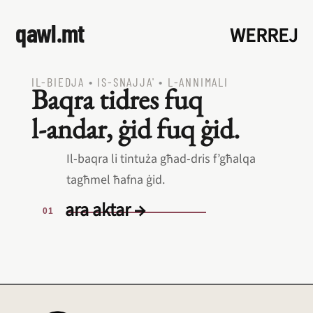
qawl.mt
WERREJ
IL‑BIEDJA
•
IS‑SNAJJA'
•
L‑ANNIMALI
Baqra tidres fuq
l‑andar, ġid fuq ġid.
Il‑baqra li tintuża għad‑dris f’għalqa
tagħmel ħafna ġid.
ara aktar →