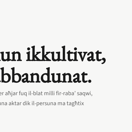
un ikkultivat,
abbandunat.
r aħjar fuq il‑blat milli fir‑raba’ saqwi,
una aktar dik il‑persuna ma tagħtix