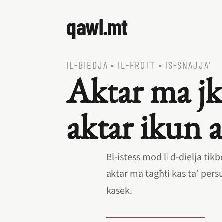
qawl.mt
IL‑BIEDJA
•
IL‑FROTT
•
IS‑SNAJJA'
Aktar ma jk
aktar ikun 
Bl‑istess mod li d‑dielja tikbe
aktar ma tagħti kas ta’ pers
kasek.