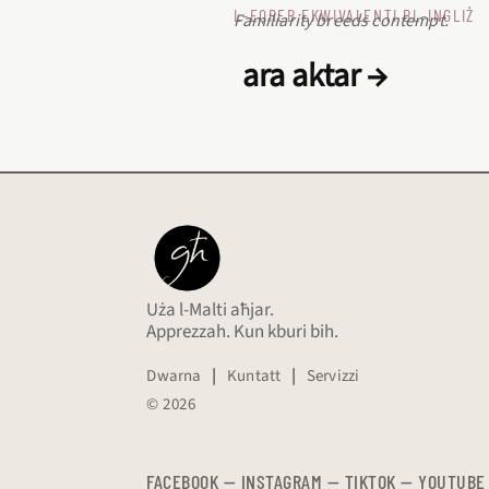
L‑EQREB EKWIVALENTI BL‑INGLIŻ
Familiarity breeds contempt.
ara aktar →
Uża l-Malti aħjar.
Apprezzah. Kun kburi bih.
Dwarna
|
Kuntatt
|
Servizzi
© 2026
FACEBOOK
—
​​​​​
INSTAGRAM
—
TIKTOK
—
YOUTUBE