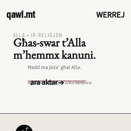
qawl.mt
WERREJ
ALLA
•
IR‑RELIĠJON
Għas‑swar t’Alla
m’hemmx kanuni.
Ħadd ma jista’ għal Alla.
ara aktar →
L‑EQREB EKWIVALENTI BL‑INGLIŻ
Against God there is no defence.