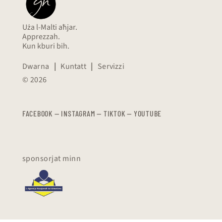
Uża l-Malti aħjar.
Apprezzah.
Kun kburi bih.
Dwarna
|
Kuntatt
|
Servizzi
© 2026
FACEBOOK
—
​​​​​
INSTAGRAM
—
TIKTOK
—
YOUTUBE
sponsorjat minn