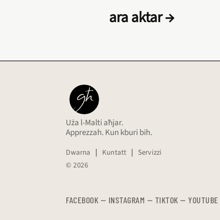
ara aktar →
Uża l-Malti aħjar.
Apprezzah. Kun kburi bih.
Dwarna
|
Kuntatt
|
Servizzi
© 2026
FACEBOOK
—
​​​​​
INSTAGRAM
—
TIKTOK
—
YOUTUBE