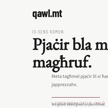
qawl.mt
IS‑SENS KOMUN
Pjaċir bla 
magħruf.
Meta tagħmel pjaċir lil xi 
japprezzahx.
L‑EQREB EKWIVALENTI BL‑INGLIŻ
No good deed goes unpunished.