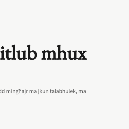
mitlub mhux
ħadd mingħajr ma jkun talabhulek, ma