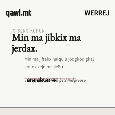
qawl.mt
WERREJ
IS‑SENS KOMUN
Min ma jibkix ma
jerdax.
Min ma jiftaħx ħalqu u joqgħod għal
kollox xejn ma jieħu.
ara aktar →
L‑EQREB EKWIVALENTI BL‑INGLIŻ
The squeaky wheel gets the grease.