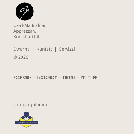
Uża l-Malti aħjar.
Apprezzah.
Kun kburi bih.
Dwarna
|
Kuntatt
|
Servizzi
© 2026
FACEBOOK
—
​​​​​
INSTAGRAM
—
TIKTOK
—
YOUTUBE
sponsorjat minn