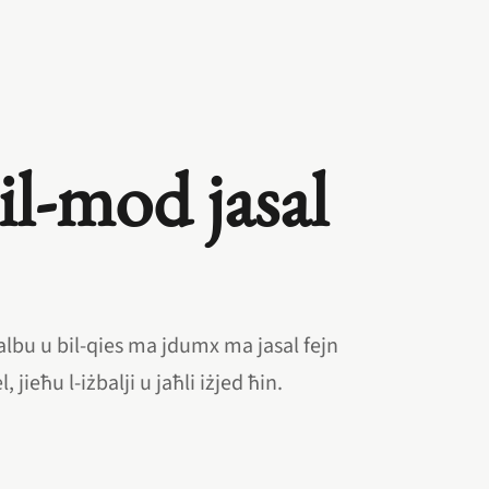
l‑mod jasal
galbu u bil‑qies ma jdumx ma jasal fejn
 jieħu l‑iżbalji u jaħli iżjed ħin.