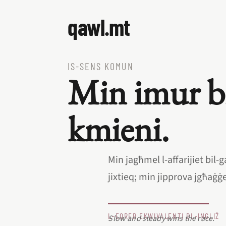
qawl.mt
IS‑SENS KOMUN
Min imur bi
kmieni.
Min jagħmel l‑affarijiet bil‑
jixtieq; min jipprova jgħaġġel,
L‑EQREB EKWIVALENTI BL‑INGLIŻ
Slow and steady wins the race.