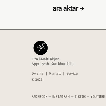
ara aktar →
Uża l-Malti aħjar.
Apprezzah. Kun kburi bih.
Dwarna
|
Kuntatt
|
Servizzi
© 2026
FACEBOOK
—
​​​​​
INSTAGRAM
—
TIKTOK
—
YOUTUBE