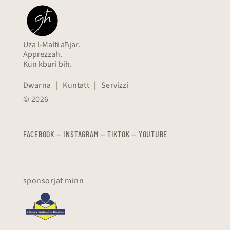
Uża l-Malti aħjar.
Apprezzah.
Kun kburi bih.
Dwarna
|
Kuntatt
|
Servizzi
© 2026
FACEBOOK
—
​​​​​
INSTAGRAM
—
TIKTOK
—
YOUTUBE
sponsorjat minn