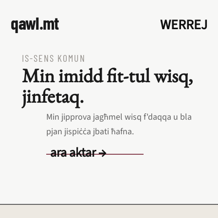
qawl.mt
WERREJ
IS‑SENS KOMUN
Min imidd fit‑tul wisq,
jinfetaq.
Min jipprova jagħmel wisq f'daqqa u bla
pjan jispiċċa jbati ħafna.
ara aktar →