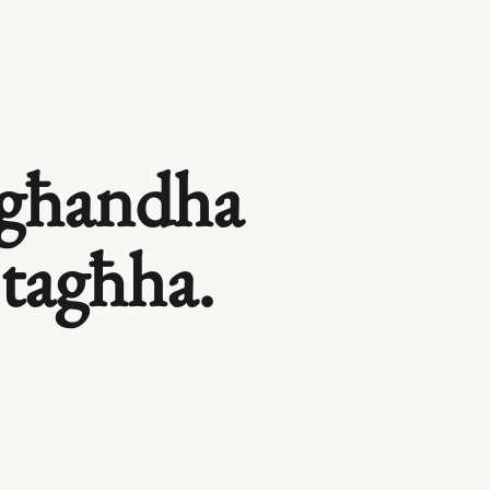
 għandha
 tagħha.
.