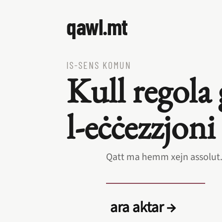
qawl.mt
IS‑SENS KOMUN
Kull regola
l‑eċċezzjoni
Qatt ma hemm xejn assolut
ara aktar →