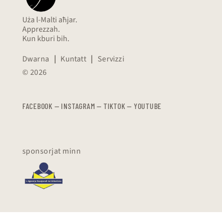
Uża l-Malti aħjar.
Apprezzah.
Kun kburi bih.
Dwarna
|
Kuntatt
|
Servizzi
© 2026
FACEBOOK
—
​​​​​
INSTAGRAM
—
TIKTOK
—
YOUTUBE
sponsorjat minn