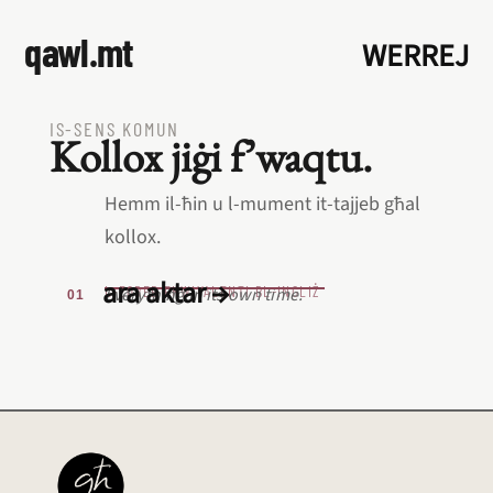
qawl.mt
WERREJ
IS‑SENS KOMUN
Kollox jiġi f’waqtu.
Hemm il‑ħin u l‑mument it‑tajjeb għal
kollox.
ara aktar →
L‑EQREB EKWIVALENTI BL‑INGLIŻ
Everything in its own time.