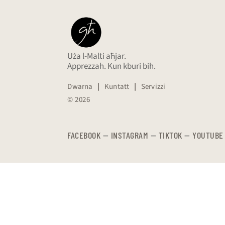
Uża l-Malti aħjar.
Apprezzah. Kun kburi bih.
Dwarna
|
Kuntatt
|
Servizzi
© 2026
FACEBOOK
—
​​​​​
INSTAGRAM
—
TIKTOK
—
YOUTUBE