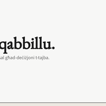
qabbillu.
l għad‑deċiżjoni t‑tajba.