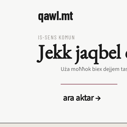
qawl.mt
IS‑SENS KOMUN
Jekk jaqbel 
Uża moħħok biex dejjem tasa
ara aktar →