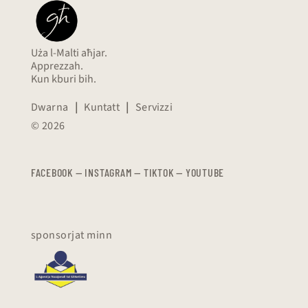
Uża l-Malti aħjar.
Apprezzah.
Kun kburi bih.
Dwarna
|
Kuntatt
|
Servizzi
© 2026
FACEBOOK
—
​​​​​
INSTAGRAM
—
TIKTOK
—
YOUTUBE
sponsorjat minn