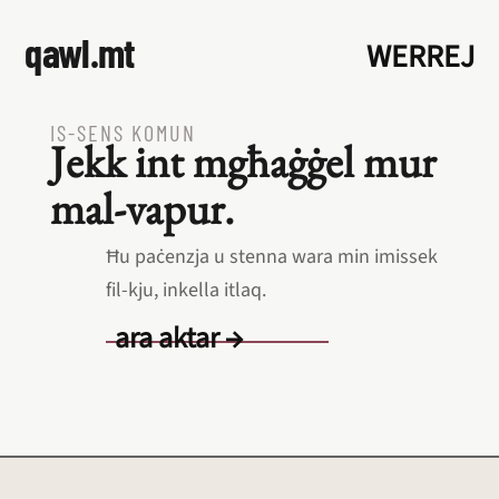
qawl.mt
WERREJ
IS‑SENS KOMUN
Jekk int mgħaġġel mur
mal‑vapur.
Ħu paċenzja u stenna wara min imissek
fil‑kju, inkella itlaq.
ara aktar →