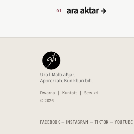
ara aktar →
Uża l-Malti aħjar.
Apprezzah. Kun kburi bih.
Dwarna
|
Kuntatt
|
Servizzi
© 2026
FACEBOOK
—
​​​​​
INSTAGRAM
—
TIKTOK
—
YOUTUBE