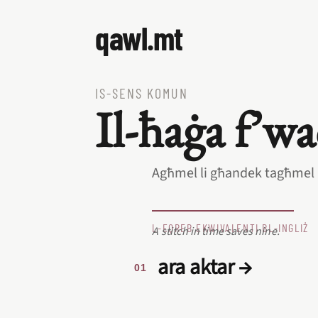
qawl.mt
IS‑SENS KOMUN
Il‑ħaġa f’wa
Agħmel li għandek tagħmel 
L‑EQREB EKWIVALENTI BL‑INGLIŻ
A stitch in time saves nine.
ara aktar →