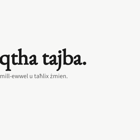
qtha tajba.
mill‑ewwel u taħlix żmien.