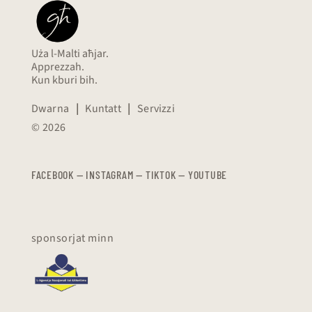
Uża l-Malti aħjar.
Apprezzah.
Kun kburi bih.
Dwarna
|
Kuntatt
|
Servizzi
© 2026
FACEBOOK
—
​​​​​
INSTAGRAM
—
TIKTOK
—
YOUTUBE
sponsorjat minn