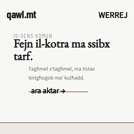
qawl.mt
WERREJ
IS‑SENS KOMUN
Fejn il‑kotra ma ssibx
tarf.
Tagħmel x'tagħmel, ma tistax
tintgħoġob ma' kulħadd.
ara aktar →