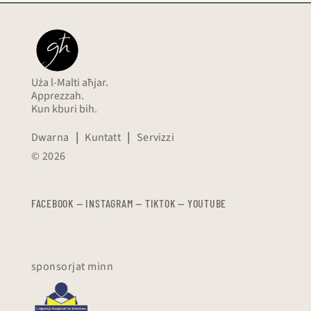
Uża l-Malti aħjar.
Apprezzah.
Kun kburi bih.
Dwarna
|
Kuntatt
|
Servizzi
© 2026
FACEBOOK
—
​​​​​
INSTAGRAM
—
TIKTOK
—
YOUTUBE
sponsorjat minn