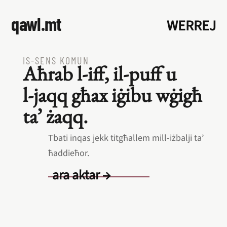
qawl.mt
WERREJ
IS‑SENS KOMUN
Aħrab l‑iff, il‑puff u
l‑jaqq għax iġibu wġigħ
ta’ żaqq.
Tbati inqas jekk titgħallem mill‑iżbalji ta’
ħaddieħor.
ara aktar →