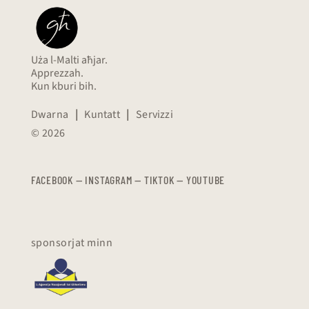
Uża l-Malti aħjar.
Apprezzah.
Kun kburi bih.
Dwarna
|
Kuntatt
|
Servizzi
© 2026
FACEBOOK
—
​​​​​
INSTAGRAM
—
TIKTOK
—
YOUTUBE
sponsorjat minn