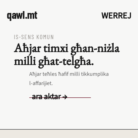
qawl.mt
WERREJ
IS‑SENS KOMUN
Aħjar timxi għan‑niżla
milli għat‑telgħa.
Aħjar teħles ħafif milli tikkumplika
l‑affarijiet.
ara aktar →