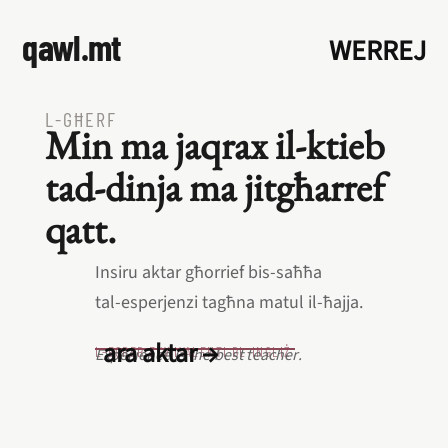
qawl.mt
WERREJ
L‑GĦERF
Min ma jaqrax il‑ktieb
tad‑dinja ma jitgħarref
qatt.
Insiru aktar għorrief bis‑saħħa
tal‑esperjenzi tagħna matul il‑ħajja.
ara aktar →
L‑EQREB EKWIVALENTI BL‑INGLIŻ
Experience is the best teacher.