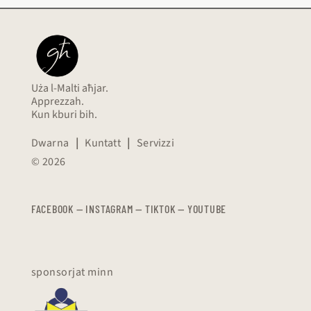
Uża l-Malti aħjar.
Apprezzah.
Kun kburi bih.
Dwarna
|
Kuntatt
|
Servizzi
© 2026
FACEBOOK
—
​​​​​
INSTAGRAM
—
TIKTOK
—
YOUTUBE
sponsorjat minn