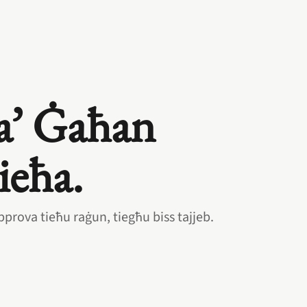
a’ Ġaħan
ieħa.
pprova tieħu raġun, tiegħu biss tajjeb.