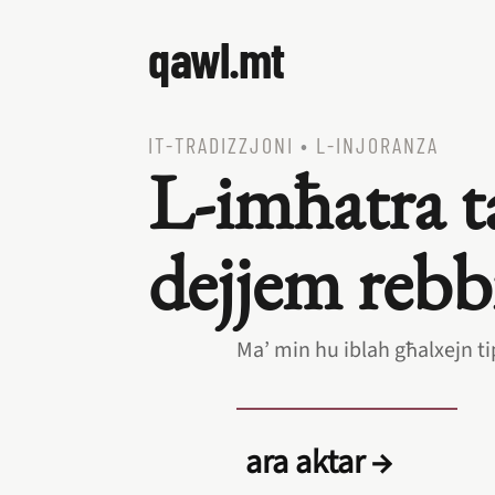
qawl.mt
IT‑TRADIZZJONI
•
L‑INJORANZA
L‑imħatra t
dejjem rebb
Ma’ min hu iblah għalxejn ti
ara aktar →