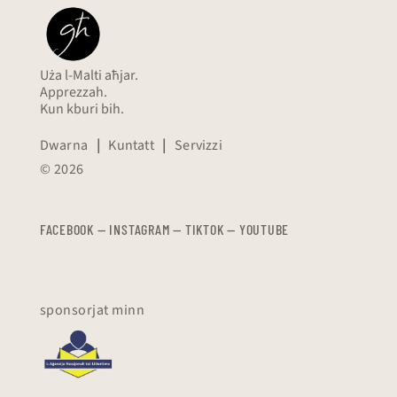
Uża l-Malti aħjar.
Apprezzah.
Kun kburi bih.
Dwarna
|
Kuntatt
|
Servizzi
© 2026
FACEBOOK
—
​​​​​
INSTAGRAM
—
TIKTOK
—
YOUTUBE
sponsorjat minn