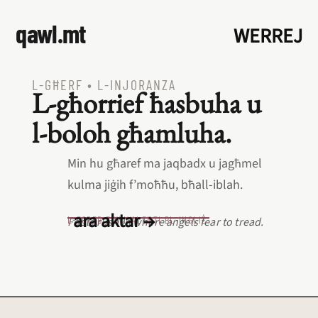
qawl.mt
WERREJ
L‑GĦERF
•
L‑INJORANZA
L‑għorrief ħasbuha u
l‑boloh għamluha.
Min hu għaref ma jaqbadx u jagħmel
kulma jiġih f’moħħu, bħall‑iblah.
ara aktar →
L‑EQREB EKWIVALENTI BL‑INGLIŻ
Fools rush in where angels fear to tread.