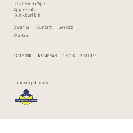
Uża l-Malti aħjar.
Apprezzah.
Kun kburi bih.
Dwarna
|
Kuntatt
|
Servizzi
© 2026
FACEBOOK
—
​​​​​
INSTAGRAM
—
TIKTOK
—
YOUTUBE
sponsorjat minn