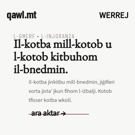
qawl.mt
WERREJ
L‑GĦERF
•
L‑INJORANZA
Il‑kotba mill‑kotob u
l‑kotob kitbuhom
il‑bnedmin.
Il‑kotba jinkitbu mill‑bnedmin, jiġifieri
xorta jista’ jkun fihom l‑iżbalji. Kotob
tfisser kotba wkoll.
ara aktar →