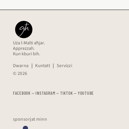
Uża l-Malti aħjar.
Apprezzah.
Kun kburi bih.
Dwarna
|
Kuntatt
|
Servizzi
© 2026
FACEBOOK
—
​​​​​
INSTAGRAM
—
TIKTOK
—
YOUTUBE
sponsorjat minn