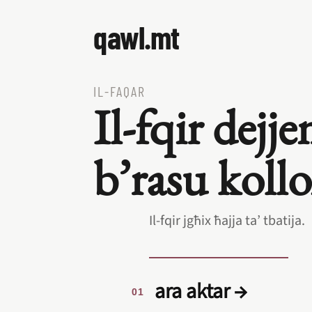
qawl.mt
IL‑FAQAR
Il‑fqir dej
b’rasu kollo
Il‑fqir jgħix ħajja ta’ tbatija.
ara aktar →