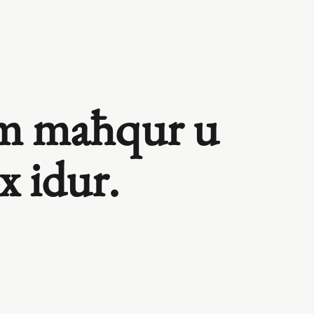
jem maħqur u
x idur.