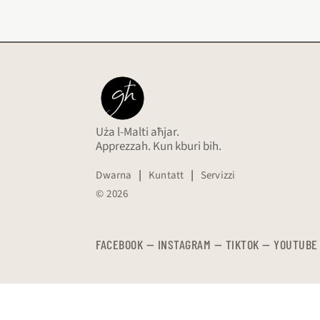
Uża l-Malti aħjar.
Apprezzah. Kun kburi bih.
Dwarna
|
Kuntatt
|
Servizzi
© 2026
FACEBOOK
—
​​​​​
INSTAGRAM
—
TIKTOK
—
YOUTUBE